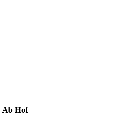
Direkt bei uns Ab hof oder Online
Ab Hof