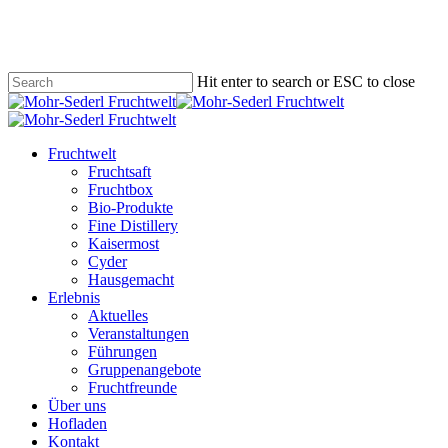
Skip
to
main
content
Hit enter to search or ESC to close
Close
Search
Menu
Fruchtwelt
Fruchtsaft
Fruchtbox
Bio-Produkte
Fine Distillery
Kaisermost
Cyder
Hausgemacht
Erlebnis
Aktuelles
Veranstaltungen
Führungen
Gruppenangebote
Fruchtfreunde
Über uns
Hofladen
Kontakt